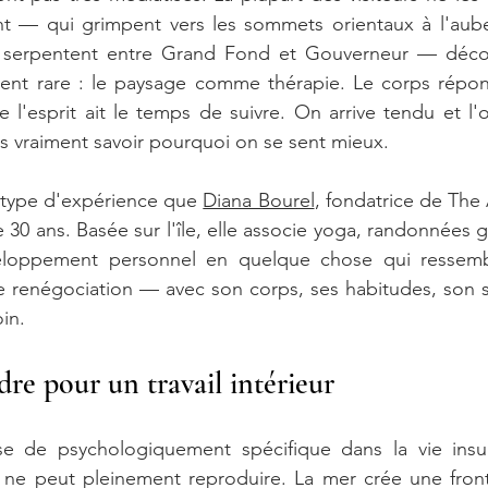
nt — qui grimpent vers les sommets orientaux à l'aube 
i serpentent entre Grand Fond et Gouverneur — déco
ent rare : le paysage comme thérapie. Le corps répond
e l'esprit ait le temps de suivre. On arrive tendu et l'o
ns vraiment savoir pourquoi on se sent mieux.
 type d'expérience que 
Diana Bourel
, fondatrice de The A
30 ans. Basée sur l'île, elle associe yoga, randonnées gu
eloppement personnel en quelque chose qui ressemb
renégociation — avec son corps, ses habitudes, son s
in.
re pour un travail intérieur
e de psychologiquement spécifique dans la vie insul
e ne peut pleinement reproduire. La mer crée une fronti