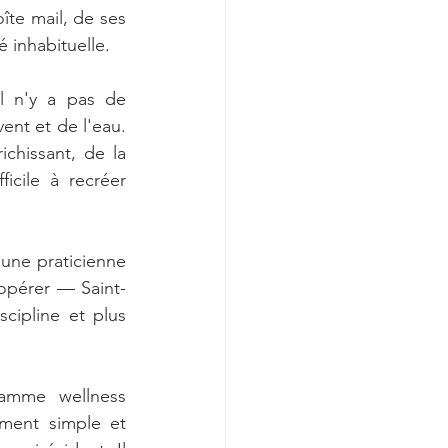
te mail, de ses 
 inhabituelle.
Il n'y a pas de 
ent et de l'eau. 
chissant, de la 
cile à recréer 
 une praticienne 
 opérer — Saint-
ipline et plus 
amme wellness 
ment simple et 