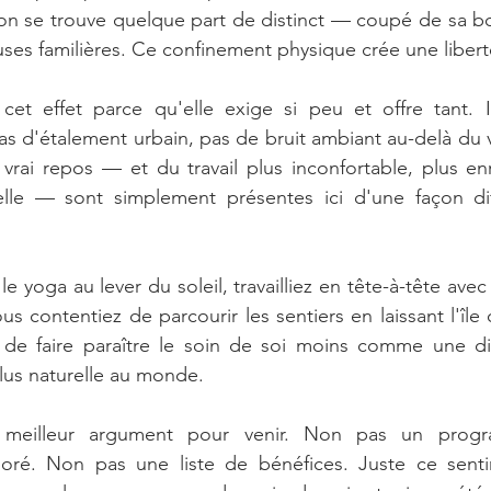
n se trouve quelque part de distinct — coupé de sa boî
uses familières. Ce confinement physique crée une liberté
e cet effet parce qu'elle exige si peu et offre tant. 
pas d'étalement urbain, pas de bruit ambiant au-delà du v
vrai repos — et du travail plus inconfortable, plus enri
lle — sont simplement présentes ici d'une façon diffi
e yoga au lever du soleil, travailliez en tête-à-tête avec
 contentiez de parcourir les sentiers en laissant l'île
 de faire paraître le soin de soi moins comme une disc
lus naturelle au monde.
e meilleur argument pour venir. Non pas un progr
oré. Non pas une liste de bénéfices. Juste ce senti