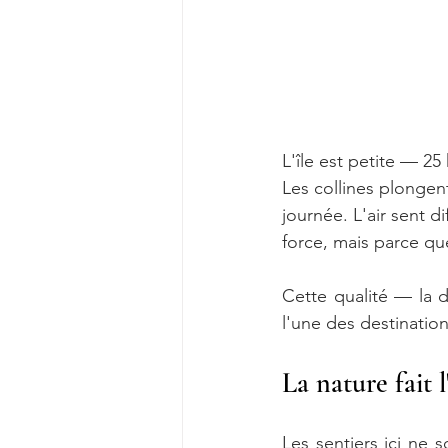
L'île est petite — 2
Les collines plongen
journée. L'air sent di
force, mais parce qu
Cette qualité — la d
l'une des destinatio
La nature fait l
Les sentiers ici ne s