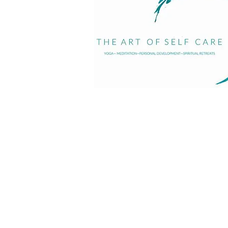
E-mail :
diana@theartofselfcare.com
Téléphone : +590 690 499 921
+33 7 59 69 78 27
© 2025 Fièrement réalisé par