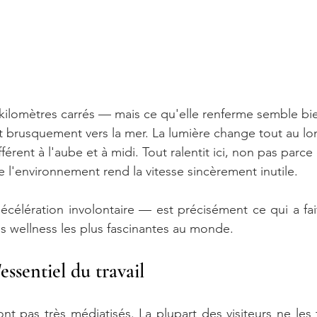
5 kilomètres carrés — mais ce qu'elle renferme semble bi
t brusquement vers la mer. La lumière change tout au lo
fférent à l'aube et à midi. Tout ralentit ici, non pas parce 
e l'environnement rend la vitesse sincèrement inutile.
écélération involontaire — est précisément ce qui a fait
ns wellness les plus fascinantes au monde.
'essentiel du travail
ont pas très médiatisés. La plupart des visiteurs ne les 