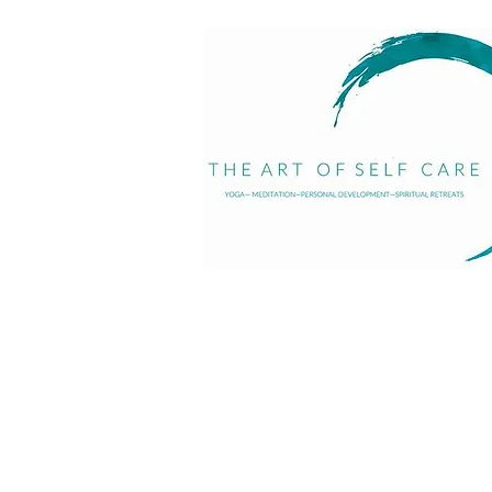
Correo electrónico:
diana@theartofselfca
Teléfono: +590 690 499 921
+33 7 59 69 78 27