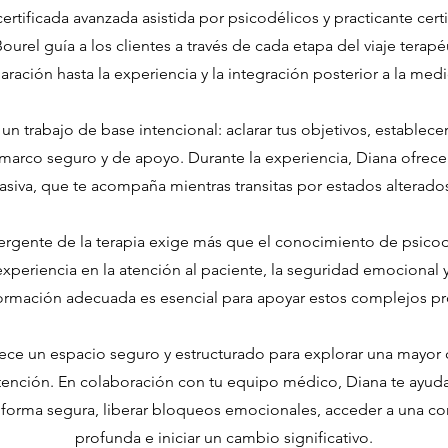
rtificada avanzada asistida por psicodélicos y practicante cer
urel guía a los clientes a través de cada etapa del viaje terapé
aración hasta la experiencia y la integración posterior a la medi
n trabajo de base intencional: aclarar tus objetivos, establecer
 marco seguro y de apoyo. Durante la experiencia, Diana ofrece
siva, que te acompaña mientras transitas por estados alterado
gente de la terapia exige más que el conocimiento de psicod
xperiencia en la atención al paciente, la seguridad emocional y
ormación adecuada es esencial para apoyar estos complejos pr
ece un espacio seguro y estructurado para explorar una mayor
ntención. En colaboración con tu equipo médico, Diana te ayuda a
 forma segura, liberar bloqueos emocionales, acceder a una 
profunda e iniciar un cambio significativo.