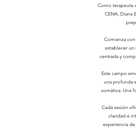
Como terapeuta ce
CENA, Diana Bo
prep
Comienza con u
establecer un
centrada y compa
Este campo emer
una profunda e
somática. Una f
Cada sesión ofr
claridad e i
experiencia de