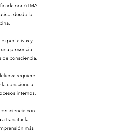
tificada por ATMA-
utico, desde la
cina.
 expectativas y
 una presencia
s de consciencia.
élicos: requiere
 la consciencia
ocesos internos.
 consciencia con
 transitar la
comprensión más