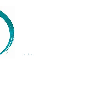
Menú
Síganos
Facebook
Home
Instagram
About
LinkedIn
Services
Events
re.com
Blog
Contact