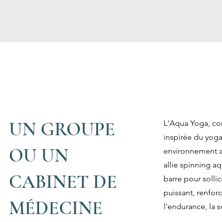
UN GROUPE
L'Aqua Yoga, con
inspirée du yoga.
OU UN
environnement aq
allie spinning a
CABINET DE
barre pour solli
puissant, renfor
MÉDECINE
l'endurance, la s