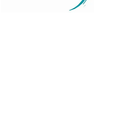
Services
Événements
E-mail :
diana@theartofselfcare.com
Blog
Téléphone : +590 690 499 921
Contact
+33 7 59 69 78 27
© 2025 Fièrement réalisé par
Termes et con
Pandhiweb
.
Mentions léga