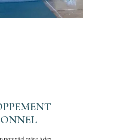
OPPEMENT
SONNEL
in potentiel grâce à des