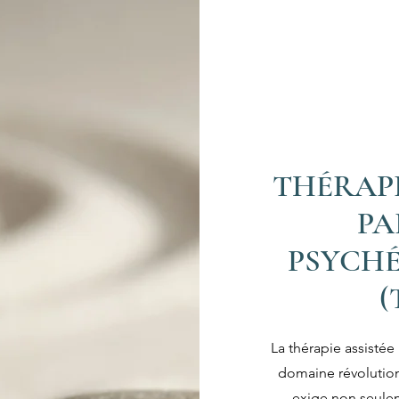
THÉRAPI
PA
PSYCH
(
La thérapie assistée
domaine révolution
exige non seule