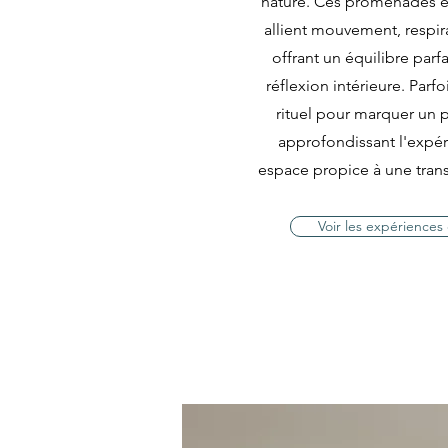
nature. Ces promenades e
allient mouvement, respira
offrant un équilibre parfa
réflexion intérieure. Parf
rituel pour marquer un 
approfondissant l'expér
espace propice à une tran
Voir les expérience