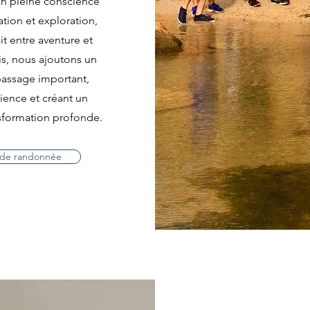
n pleine conscience
tion et exploration,
it entre aventure et
ois, nous ajoutons un
passage important,
ience et créant un
sformation profonde.
s de randonnée